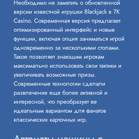
Необходимо не заметить о обновленной
версии известной игрушки Blackjack в 7K
Casino. Современная версия предлагает
оптимизированный интерфейс и новые
функции, включая опция заниматься игрой
одновременно за несколькими столами.
Такое позволяет знающим игрокам
максимально использовать свои тактики и
увеличивать возможные призы.
Современные технологии сделали
развлечение еще более активной и
интересной, что преобразует ее
идеальным вариантом для фанатов
классических карточных игр.
Автоматы машины с