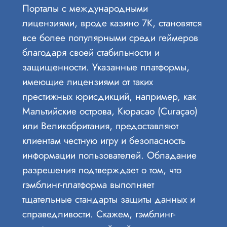
Порталы с международными
лицензиями, вроде казино 7К, становятся
все более популярными среди геймеров
благодаря своей стабильности и
защищенности. Указанные платформы,
имеющие лицензиями от таких
престижных юрисдикций, например, как
Мальтийские острова, Кюрасао (Curaçao)
или Великобритания, предоставляют
клиентам честную игру и безопасность
информации пользователей. Обладание
разрешения подтверждает о том, что
гэмблинг-платформа выполняет
тщательные стандарты защиты данных и
справедливости. Скажем, гэмблинг-