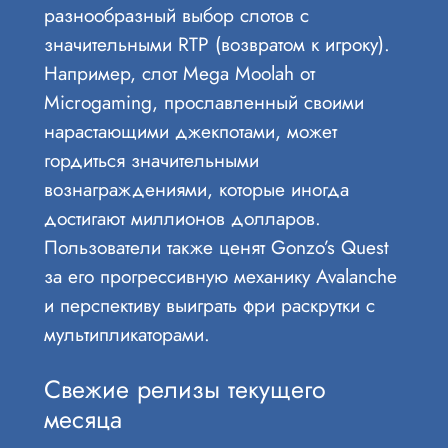
разнообразный выбор слотов с
значительными RTP (возвратом к игроку).
Например, слот Mega Moolah от
Microgaming, прославленный своими
нарастающими джекпотами, может
гордиться значительными
вознаграждениями, которые иногда
достигают миллионов долларов.
Пользователи также ценят Gonzo’s Quest
за его прогрессивную механику Avalanche
и перспективу выиграть фри раскрутки с
мультипликаторами.
Свежие релизы текущего
месяца