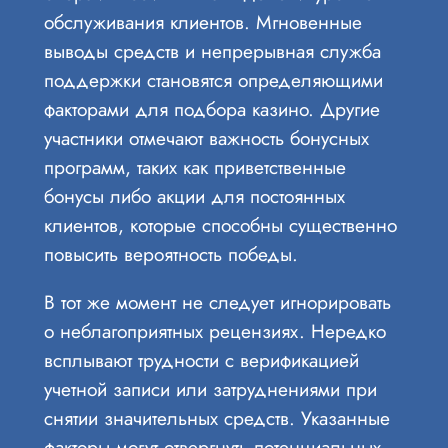
обслуживания клиентов. Мгновенные
выводы средств и непрерывная служба
поддержки становятся определяющими
факторами для подбора казино. Другие
участники отмечают важность бонусных
программ, таких как приветственные
бонусы либо акции для постоянных
клиентов, которые способны существенно
повысить вероятность победы.
В тот же момент не следует игнорировать
о неблагоприятных рецензиях. Нередко
всплывают трудности с верификацией
учетной записи или затруднениями при
снятии значительных средств. Указанные
факторы могут отвергнуть потенциальных