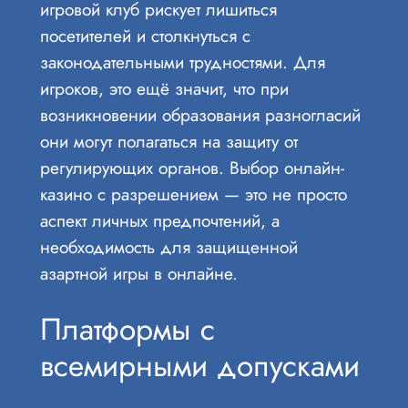
игровой клуб рискует лишиться
посетителей и столкнуться с
законодательными трудностями. Для
игроков, это ещё значит, что при
возникновении образования разногласий
они могут полагаться на защиту от
регулирующих органов. Выбор онлайн-
казино с разрешением — это не просто
аспект личных предпочтений, а
необходимость для защищенной
азартной игры в онлайне.
Платформы с
всемирными допусками