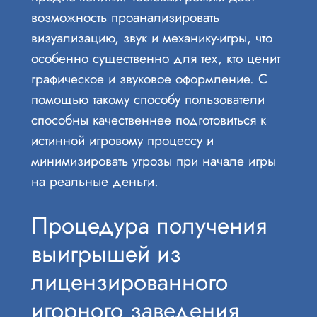
возможность проанализировать
визуализацию, звук и механику-игры, что
особенно существенно для тех, кто ценит
графическое и звуковое оформление. С
помощью такому способу пользователи
способны качественнее подготовиться к
истинной игровому процессу и
минимизировать угрозы при начале игры
на реальные деньги.
Процедура получения
выигрышей из
лицензированного
игорного заведения