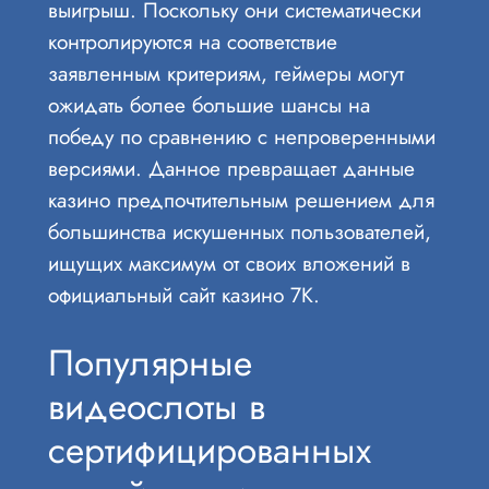
выигрыш. Поскольку они систематически
контролируются на соответствие
заявленным критериям, геймеры могут
ожидать более большие шансы на
победу по сравнению с непроверенными
версиями. Данное превращает данные
казино предпочтительным решением для
большинства искушенных пользователей,
ищущих максимум от своих вложений в
официальный сайт казино 7К.
Популярные
видеослоты в
сертифицированных