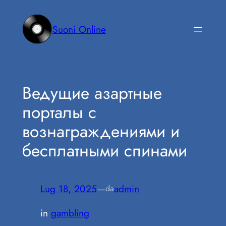
Vai
al
Suoni Online
contenuto
Ведущие азартные
порталы с
вознаграждениями и
бесплатными спинами
Lug 18, 2025
—
admin
da
in
gambling