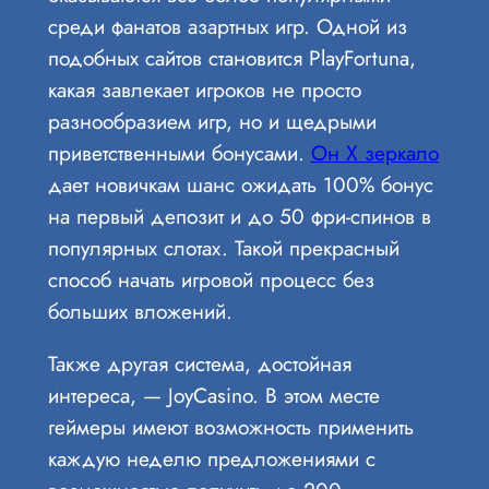
среди фанатов азартных игр. Одной из
подобных сайтов становится PlayFortuna,
какая завлекает игроков не просто
разнообразием игр, но и щедрыми
приветственными бонусами.
Он Х зеркало
дает новичкам шанс ожидать 100% бонус
на первый депозит и до 50 фри-спинов в
популярных слотах. Такой прекрасный
способ начать игровой процесс без
больших вложений.
Также другая система, достойная
интереса, — JoyCasino. В этом месте
геймеры имеют возможность применить
каждую неделю предложениями с