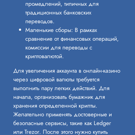
промедлений, типичных для
традиционных банковских
переводов.
Маленькие сборы: В рамках
сравнение от финансовых операций,
комиссии для переводы с
криптовалютой.
Для увеличения аккаунта в онлайн-казино
через цифровой валюты требуется
выполнить пару легких действий. Для
начала, организовать бумажник для
хранения определенной крипты.
Желательно применять достоверные и
безопасные сервисы, такие как Ledger
или Trezor. После этого нужно купить