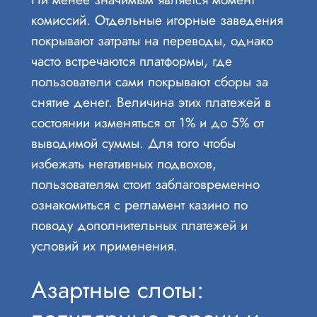
комиссий. Отдельные игорные заведения
покрывают затраты на переводы, однако
часто встречаются платформы, где
пользователи сами покрывают сборы за
снятие денег. Величина этих платежей в
состоянии изменяться от 1% и до 5% от
выводимой суммы. Для того чтобы
избежать негативных подвохов,
пользователям стоит заблаговременно
ознакомиться с регламент казино по
поводу дополнительных платежей и
условий их применения.
Азартные слоты: