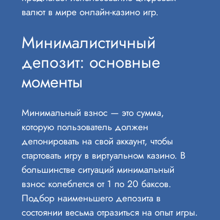
валют в мире онлайн-казино игр.
Минималистичный
депозит: основные
моменты
Минимальный взнос — это сумма,
которую пользователь должен
депонировать на свой аккаунт, чтобы
стартовать игру в виртуальном казино. В
большинстве ситуаций минимальный
взнос колеблется от 1 по 20 баксов.
Подбор наименьшего депозита в
состоянии весьма отразиться на опыт игры.