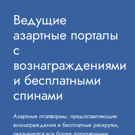
Ведущие
азартные порталы
с
вознаграждениями
и бесплатными
спинами
Азартные платформы, предоставляющие
вознаграждения и бесплатные раскрутки,
оказываются все более популярными