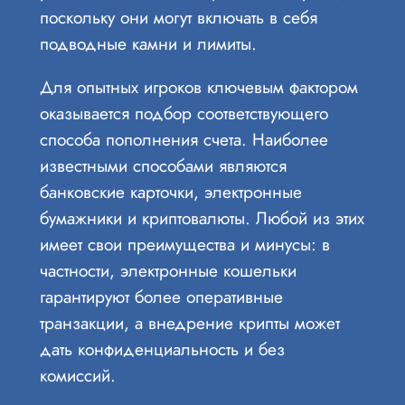
поскольку они могут включать в себя
подводные камни и лимиты.
Для опытных игроков ключевым фактором
оказывается подбор соответствующего
способа пополнения счета. Наиболее
известными способами являются
банковские карточки, электронные
бумажники и криптовалюты. Любой из этих
имеет свои преимущества и минусы: в
частности, электронные кошельки
гарантируют более оперативные
транзакции, а внедрение крипты может
дать конфиденциальность и без
комиссий.