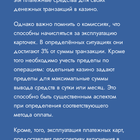
денежных транзакций в казино.
Однако важно помнить о комиссиях, что
способны начисляться за эксплуатацию
карточек. В определённых ситуациях они
достигают 3% от суммы транзакции. Кроме
того необходимо учесть пределы по
операциям: отдельные казино задают
пределы для максимальные суммы
вывода средств в сутки или месяц. Это
способно быть существенным аспектом
при определения соответствующего
метода оплаты.
Кроме, того, эксплуатация платежных карт,
предоставляет перспективу включения в