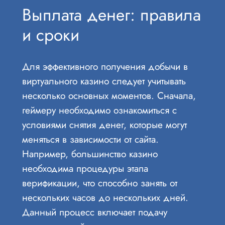
Выплата денег: правила
и сроки
Для эффективного получения добычи в
виртуального казино следует учитывать
несколько основных моментов. Сначала,
геймеру необходимо ознакомиться с
условиями снятия денег, которые могут
меняться в зависимости от сайта.
Например, большинство казино
необходима процедуры этапа
верификации, что способно занять от
нескольких часов до нескольких дней.
Данный процесс включает подачу