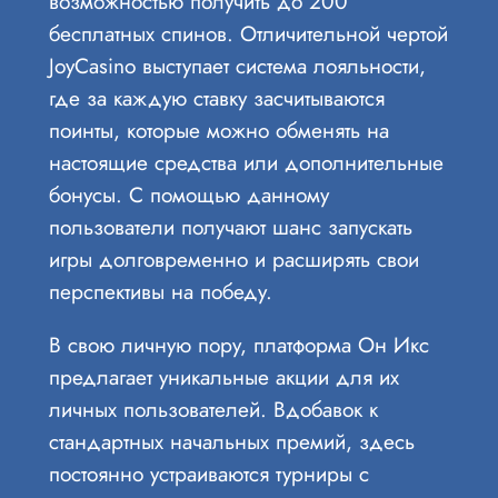
возможностью получить до 200
бесплатных спинов. Отличительной чертой
JoyCasino выступает система лояльности,
где за каждую ставку засчитываются
поинты, которые можно обменять на
настоящие средства или дополнительные
бонусы. С помощью данному
пользователи получают шанс запускать
игры долговременно и расширять свои
перспективы на победу.
В свою личную пору, платформа Он Икс
предлагает уникальные акции для их
личных пользователей. Вдобавок к
стандартных начальных премий, здесь
постоянно устраиваются турниры с