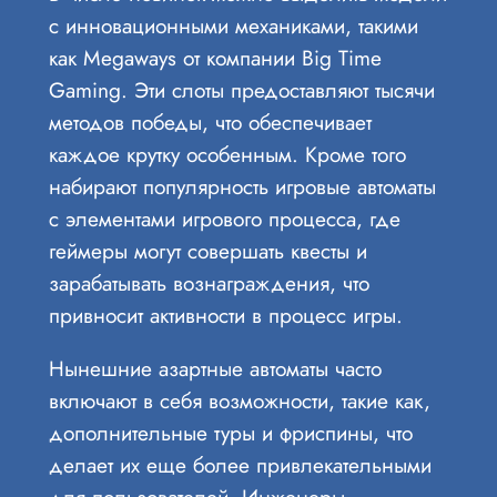
с инновационными механиками, такими
как Megaways от компании Big Time
Gaming. Эти слоты предоставляют тысячи
методов победы, что обеспечивает
каждое крутку особенным. Кроме того
набирают популярность игровые автоматы
с элементами игрового процесса, где
геймеры могут совершать квесты и
зарабатывать вознаграждения, что
привносит активности в процесс игры.
Нынешние азартные автоматы часто
включают в себя возможности, такие как,
дополнительные туры и фриспины, что
делает их еще более привлекательными
для пользователей. Инженеры