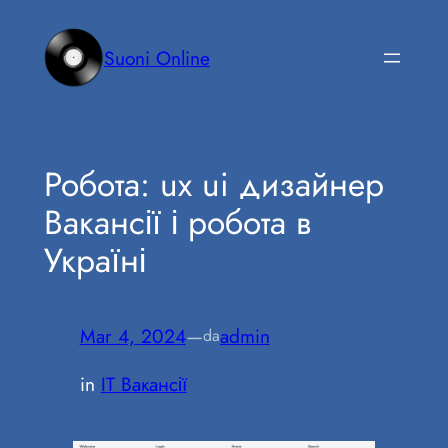
Vai
al
Suoni Online
contenuto
Робота: ux ui дизайнер
Вакансії і робота в
Україні
Mar 4, 2024
—
admin
da
in
IT Вакансії