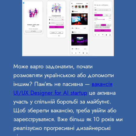
Може варто задонатити, почати
розмовляти українською або допомогти
іншим? Пам’ять не пасивна —
вакансія
UI/UX Designer for AI startup
це активна
участь у спільній боротьбі за майбутнє.
Щоб зберегти вакансію, треба увійти або
зареєструватися. Вже більш як 10 років ми
реалізуємо прогресивні дизайнерські