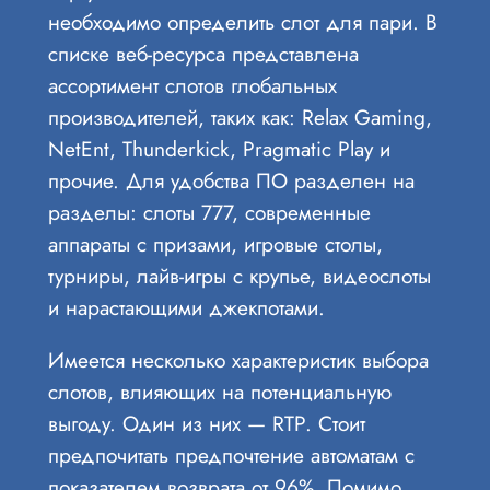
необходимо определить слот для пари. В
списке веб-ресурса представлена
ассортимент слотов глобальных
производителей, таких как: Relax Gaming,
NetEnt, Thunderkick, Pragmatic Play и
прочие. Для удобства ПО разделен на
разделы: слоты 777, современные
аппараты с призами, игровые столы,
турниры, лайв-игры с крупье, видеослоты
и нарастающими джекпотами.
Имеется несколько характеристик выбора
слотов, влияющих на потенциальную
выгоду. Один из них — RTP. Стоит
предпочитать предпочтение автоматам с
показателем возврата от 96%. Помимо