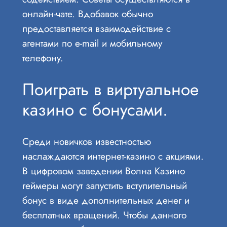
онлайн-чате. Вдобавок обычно
предоставляется взаимодействие с
агентами по e-mail и мобильному
телефону.
Поиграть в виртуальное
казино с бонусами.
Среди новичков известностью
наслаждаются интернет-казино с акциями.
В цифровом заведении Волна Казино
геймеры могут запустить вступительный
бонус в виде дополнительных денег и
бесплатных вращений. Чтобы данного