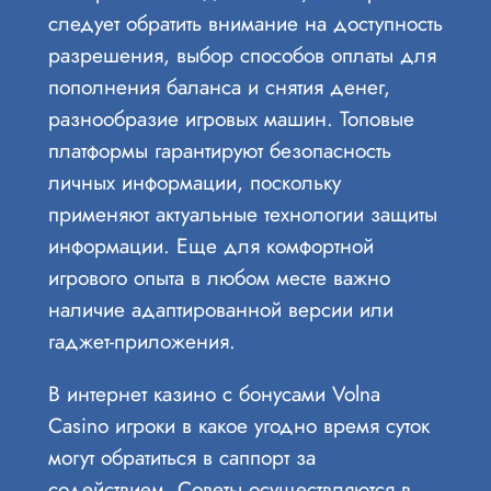
следует обратить внимание на доступность
разрешения, выбор способов оплаты для
пополнения баланса и снятия денег,
разнообразие игровых машин. Топовые
платформы гарантируют безопасность
личных информации, поскольку
применяют актуальные технологии защиты
информации. Еще для комфортной
игрового опыта в любом месте важно
наличие адаптированной версии или
гаджет-приложения.
В интернет казино с бонусами Volna
Casino игроки в какое угодно время суток
могут обратиться в саппорт за
содействием. Советы осуществляются в