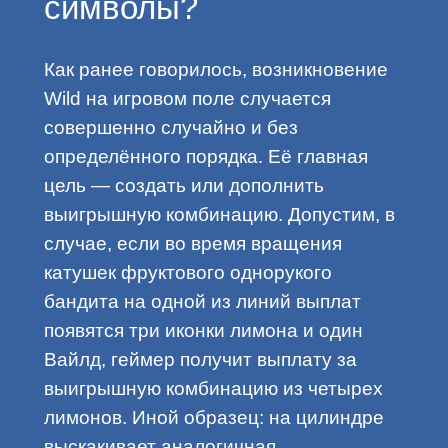
символы?
Как ранее говорилось, возникновение
Wild на игровом поле случается
совершенно случайно и без
определённого порядка. Её главная
цель — создать или дополнить
выигрышную комбинацию. Допустим, в
случае, если во время вращения
катушек фруктового однорукого
бандита на одной из линий выплат
появятся три иконки лимона и один
Вайлд, геймер получит выплату за
выигрышную комбинацию из четырех
лимонов. Иной образец: на цилиндре
выскакивает аналогичная