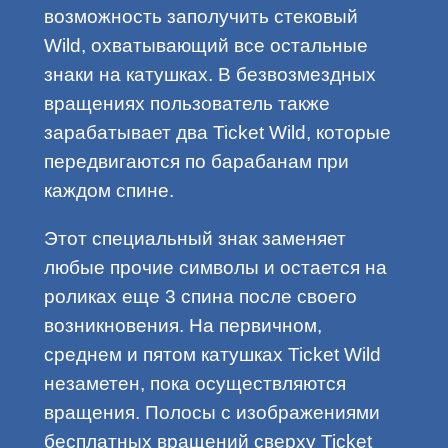
возможность заполучить стековый
Wild, охватывающий все остальные
знаки на катушках. В безвозмездных
вращениях пользователь также
зарабатывает два Ticket Wild, которые
передвигаются по барабанам при
каждом спине.
Этот специальный знак заменяет
любые прочие символы и остается на
роликах еще 3 спина после своего
возникновения. На первичном,
среднем и пятом катушках Ticket Wild
незаметен, пока осуществляются
вращения. Полосы с изображениями
бесплатных вращений сверху Ticket