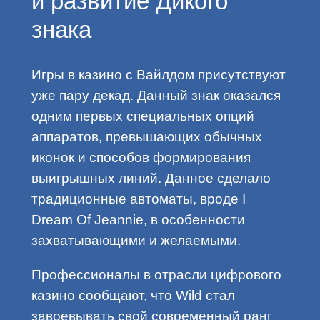
и развитие Дикого
знака
Игры в казино с Вайлдом присутствуют
уже пару декад. Данный знак оказался
одним первых специальных опций
аппаратов, превышающих обычных
иконок и способов формирования
выигрышных линий. Данное сделало
традиционные автоматы, вроде I
Dream Of Jeannie, в особенности
захватывающими и желаемыми.
Профессионалы в отрасли цифрового
казино сообщают, что Wild стал
завоевывать свой современный ранг