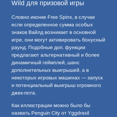
Wild для призовой игры
Словно иконке Free Spins, в случае
если определенное сумма особых
знаков Вайлд возникает в основной
игре, они могут активировать бонусный
раунд. Подобные доп. функции
предлагают альтернативный и более
динамичный геймплей, шанс
дополнительных выигрышей, а в
некоторых игровых машинах — запуск
и потенциальный выигрыш огромного
джек-пота.
Как иллюстрации можно было бы
назвать Penguin City от Yggdrasil