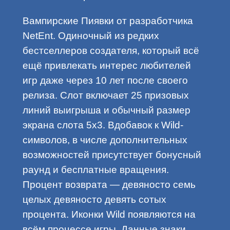
Вампирские Пиявки от разработчика
NetEnt. Одиночный из редких
бестселлеров создателя, который всё
ещё привлекать интерес любителей
игр даже через 10 лет после своего
релиза. Слот включает 25 призовых
линий выигрыша и обычный размер
экрана слота 5х3. Вдобавок к Wild-
символов, в числе дополнительных
возможностей присутствует бонусный
раунд и бесплатные вращения.
Процент возврата — девяносто семь
целых девяносто девять сотых
процента. Иконки Wild появляются на
всём процессе игры. Данные знаки