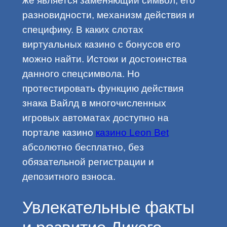
же является заменяющий символ, его
разновидности, механизм действия и
специфику. В каких слотах
виртуальных казино с бонусов его
можно найти. Истоки и достоинства
данного спецсимвола. Но
протестировать функцию действия
знака Вайлд в многочисленных
игровых автоматах доступно на
портале казино
казино Leon Bet
абсолютно бесплатно, без
обязательной регистрации и
депозитного взноса.
Увлекательные факты