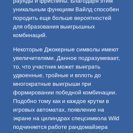
раунды и фриспины. Благодаря этим
уникальным функциям Вайлд способен
породить еще больше вероятностей
для образования выигрышных
комбинаций.
Некоторые Джокерные символы имеют
увеличителями. Данное подразумевает,
то, что участник может выиграть
удвоенные, тройные и вплоть до
многократные выигрыши при
формировании победной комбинации.
Подобно тому как и каждое крутки в
игровых автоматах, появление на
экране на цилиндрах спецсимвола Wild
подчиняется работе рандомайзера