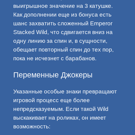
выигрышное значение на 3 катушке.
Как дополнении еще из бонуса есть
шанс захватить сложенный Emperor
Stacked Wild, что сдвигается вниз на
одну линию за спин и, в сущности,
обещает повторный спин до тех пор,
пока не исчезнет с барабанов.
Переменные Джокеры
Указанные особые знаки превращают
игровой процесс еще более
непредсказуемым. Если такой Wild
выскакивает на роликах, он имеет
возможность: