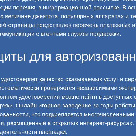
кции перечня, в информационной рассылке. В ос
 о величине джекпота, популярных аппаратах и 
веб-страницы представлен перечень платежных и
оммуникации с агентами службы поддержки.
иты для авторизованн
удостоверяет качество оказываемых услуг и серв
стематически проверяется независимыми экспе
нном удостоверении можно найти в доступных с
ржки. Онлайн игорное заведение за годы работы 
ованности, что подкрепляется многочисленными
и, размещенные в открытых интернет-ресурсах, 
деятельности площадки.