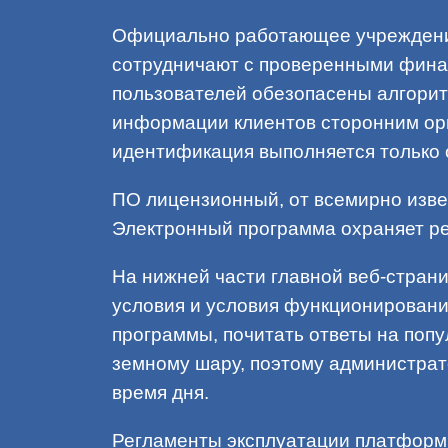
Официально работающее учреждение
сотрудничают с проверенными фина
пользователей обезопасены алгори
информации клиентов сторонним ор
идентификация выполняется только 
ПО лицензионный, от всемирно извес
Электронный программа охраняет рез
На нижней части главной веб-стран
условия и условия функционировани
программы, почитать ответы на попу
земному шару, поэтому администрат
время дня.
Регламенты эксплуатации платформы