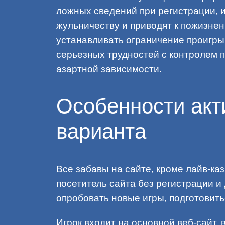
ложных сведений при регистрации, и
жульничеству и приводят к пожизнен
устанавливать ограничение проигры
серьезных трудностей с контролем п
азартной зависимости.
Особенности акт
варианта
Все забавы на сайте, кроме лайв-ка
посетитель сайта без регистрации и
опробовать новые игры, подготовить
Игрок входит на основной веб-сайт,