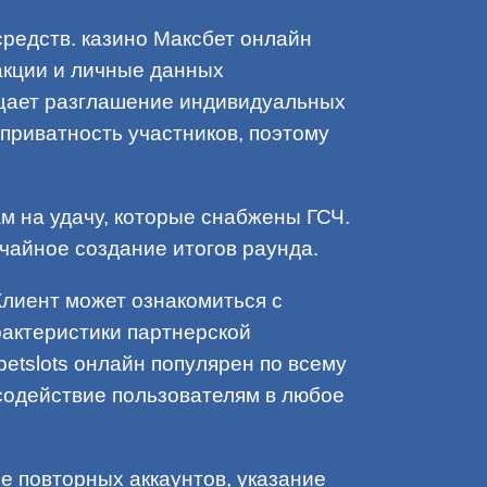
едств. казино Максбет онлайн
кции и личные данных
ещает разглашение индивидуальных
риватность участников, поэтому
м на удачу, которые снабжены ГСЧ.
чайное создание итогов раунда.
лиент может ознакомиться с
актеристики партнерской
etslots онлайн популярен по всему
содействие пользователям в любое
 повторных аккаунтов, указание