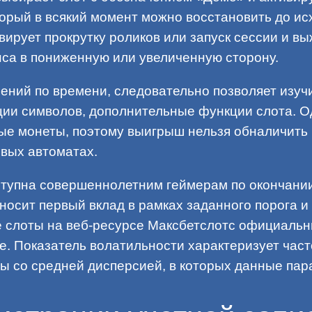
орый в всякий момент можно восстановить до ис
вирует прокрутку роликов или запуск сессии и в
са в пониженную или увеличенную сторону.
ний по времени, следовательно позволяет изучи
ии символов, дополнительные функции слота. О
ые монеты, поэтому выигрыш нельзя обналичить 
овых автоматах.
ступна совершеннолетним геймерам по окончани
вносит первый вклад в рамках заданного порога и
е слоты на веб-ресурсе Максбетслотс официальн
е. Показатель волатильности характеризует част
гры со средней дисперсией, в которых данные па