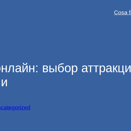
Cosa 
онлайн: выбор аттракц
ми
categorized