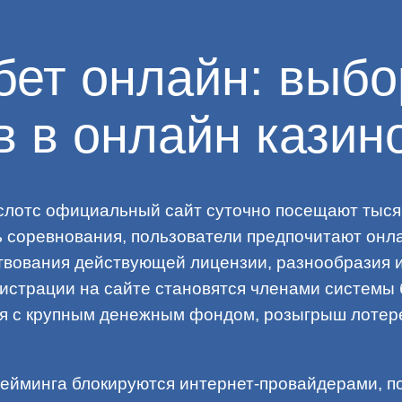
бет онлайн: выбо
в в онлайн казин
лотс официальный сайт суточно посещают тысяч
нь соревнования, пользователи предпочитают он
вования действующей лицензии, разнообразия и
гистрации на сайте становятся членами системы 
я с крупным денежным фондом, розыгрыш лотере
гейминга блокируются интернет-провайдерами, п