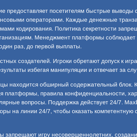
 предоставляет посетителям быстрые выводы ср
нсовыми операторами. Каждые денежные транза
тмами кодирования. Политика секретности запр
ганизациям. Менеджмент платформы соблюдает п
один раз, до первой выплаты.
тных создателей. Игроки обретают допуск к игра
ультаты избегая манипуляции и отвечает за слу
ицы находится обширный содержательный блок. К
я платформы, правила конфиденциальности, хар
лярные вопросы. Поддержка действует 24/7. Maxb
оры на линии 24/7, чтобы оказать компетентную 
 запрещают игру несовершеннолетних, создание