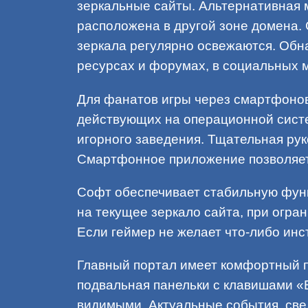
зеркальные сайты. Альтернативная 
расположена в другой зоне домена.
зеркала регулярно освежаются. Обн
ресурсах и форумах, в социальных 
Для фанатов игры через смартфонов
действующих на операционной систе
игорного заведения. Тщательная рук
Смартфонное приложение позволяет в
Софт обеспечивает стабильную функ
на текущее зеркало сайта, при огра
Если геймер не желает что-либо инс
Главный портал имеет комфортный п
подвальная панельки с клавишами «
видимыми. Актуальные события, све