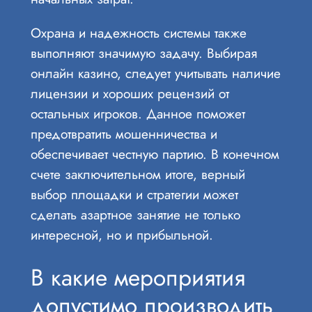
Охрана и надежность системы также
выполняют значимую задачу. Выбирая
онлайн казино, следует учитывать наличие
лицензии и хороших рецензий от
остальных игроков. Данное поможет
предотвратить мошенничества и
обеспечивает честную партию. В конечном
счете заключительном итоге, верный
выбор площадки и стратегии может
сделать азартное занятие не только
интересной, но и прибыльной.
В какие мероприятия
допустимо производить