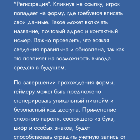
"Регистрация". Кликнув на ссылку, игрок
попадает на форму, где требуется вписать
свои данные. Такое может включать
название, почтовый адрес и контактный
номер. Важно проверить, что всякая
сведения правильна и обновлена, так как
это повлияет на возможность вывода
средств в будущем.
По завершении прохождения формы,
геймеру может быть предложено
сгенерировать уникальный никнейм и
безопасный код доступа. Применение
сложного пароля, состоящего из букв,
цифр и особых знаков, будет
способствовать оградить учетную запись от