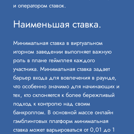
и оператором ставок.
Наименьшая ставка.
Минимальная ставка в виртуальном
игорном заведении выполняет важную
роль в плане геймплея каждого
участника. Минимальная ставка задает
барьер входа для вовлечения в раунде,
что особенно значимо для начинающих и
тех, кто склоняется к более бережливый
подход к контролю над своим
банкроллом. В основной массе онлайн
гэмблинговых платформ минимальная
ставка может варьироваться от 0,01 до 1