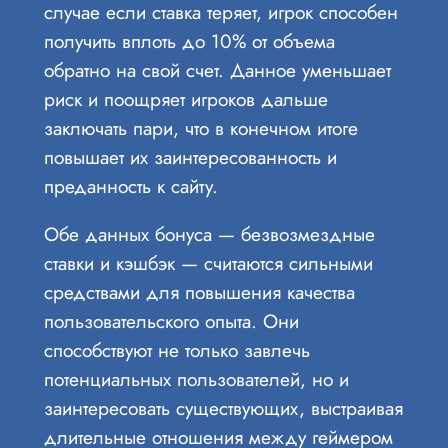
случае если ставка теряет, игрок способен
получить вплоть до 10% от объема
обратно на свой счет. Данное уменьшает
риск и поощряет игроков дальше
заключать пари, что в конечном итоге
повышает их заинтересованность и
преданность к сайту.
Обе данных бонуса — безвозмездные
ставки и кэшбэк — считаются сильными
средствами для повышения качества
пользовательского опыта. Они
способствуют не только завлечь
потенциальных пользователей, но и
заинтересовать существующих, выстраивая
длительные отношения между геймером