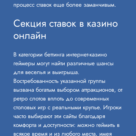
процесс ставок еще более заманчивым.
Секция ставок в казино
онлайн
В категории беттинга интернет-казино
геймеры могут найти различные шансы
для веселья и выигрыша.
Востребованность указанной группы
вызвана богатым выбором аттракционов, от
ретро слотов вплоть до современных
столовых игр с реальными крупье. Игроки
часто выбирают эти сайты благодаря
комфорта и доступности: можно геймить в
всякое время и из любого места, имея