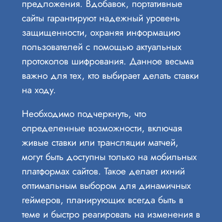
предложения. Вдобавок, портативные
сайты гарантируют надежный уровень
защищенности, охраняя информацию
пользователей с помощью актуальных
протоколов шифрования. Данное весьма
важно для тех, кто выбирает делать ставки
на ходу.
Необходимо подчеркнуть, что
определенные возможности, включая
живые ставки или трансляции матчей,
могут быть доступны только на мобильных
платформах сайтов. Такое делает ихний
оптимальным выбором для динамичных
геймеров, планирующих всегда быть в
теме и быстро реагировать на изменения в