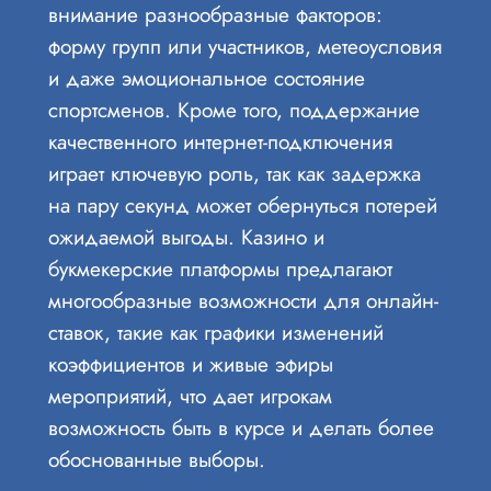
внимание разнообразные факторов:
форму групп или участников, метеоусловия
и даже эмоциональное состояние
спортсменов. Кроме того, поддержание
качественного интернет-подключения
играет ключевую роль, так как задержка
на пару секунд может обернуться потерей
ожидаемой выгоды. Казино и
букмекерские платформы предлагают
многообразные возможности для онлайн-
ставок, такие как графики изменений
коэффициентов и живые эфиры
мероприятий, что дает игрокам
возможность быть в курсе и делать более
обоснованные выборы.