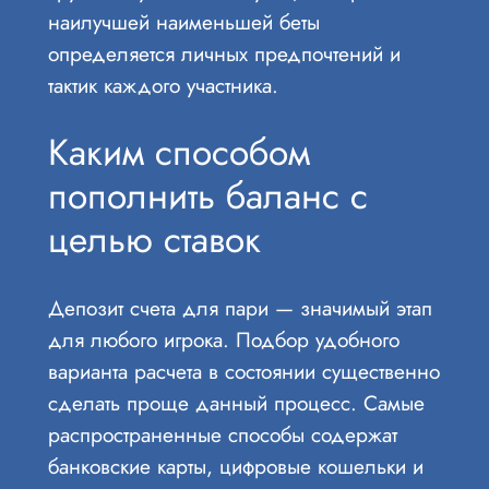
наилучшей наименьшей беты
определяется личных предпочтений и
тактик каждого участника.
Каким способом
пополнить баланс с
целью ставок
Депозит счета для пари — значимый этап
для любого игрока. Подбор удобного
варианта расчета в состоянии существенно
сделать проще данный процесс. Самые
распространенные способы содержат
банковские карты, цифровые кошельки и