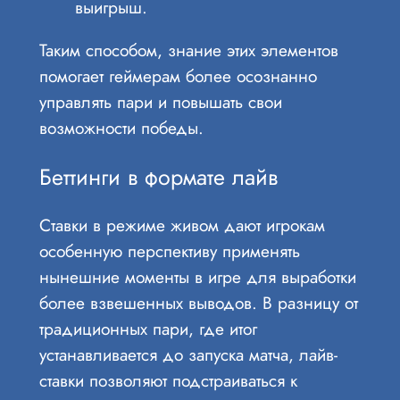
выигрыш.
Таким способом, знание этих элементов
помогает геймерам более осознанно
управлять пари и повышать свои
возможности победы.
Беттинги в формате лайв
Ставки в режиме живом дают игрокам
особенную перспективу применять
нынешние моменты в игре для выработки
более взвешенных выводов. В разницу от
традиционных пари, где итог
устанавливается до запуска матча, лайв-
ставки позволяют подстраиваться к