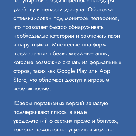
популярной среди клиентов благодаря
удобству и легкости доступа. Оболочка
оптимизирован под мониторы телефонов,
что позволяет быстро обнаруживать
необходимые категории и заключать пари
в пару кликов. Множество платформ
предоставляют безвозмездные аппы,
которые возможно скачать из формальных
сторов, таких как Google Play или App
Store, что облегчает доступ к игровым
возможностям.
Юзеры портативных версий зачастую
подчеркивают плюсы в виде
уведомлений о свежих промо и бонусах,
которые помогают не упустить выгодные