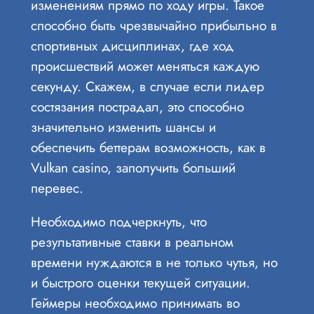
изменениям прямо по ходу игры. Такое
способно быть чрезвычайно прибыльно в
спортивных дисциплинах, где ход
происшествий может меняться каждую
секунду. Скажем, в случае если лидер
состязания пострадал, это способно
значительно изменить шансы и
обеспечить беттерам возможность, как в
Vulkan casino, заполучить больший
перевес.
Необходимо подчеркнуть, что
результативные ставки в реальном
времени нуждаются в не только чутья, но
и быстрого оценки текущей ситуации.
Геймеры необходимо принимать во