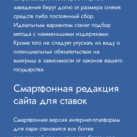
заведения берут долю от размера снятия
средств либо постоянный сбор.
Идеальным вариантом станет подбор
метода с наименьшими издержками.
Кроме того не следует упускать из виду о
потенциальных обязательствах на
выигрыш в зависимости от законов вашего
государства.
Смартфонная редакция
сайта для ставок
Смартфонная версия интернет-платформы
для пари становится все более