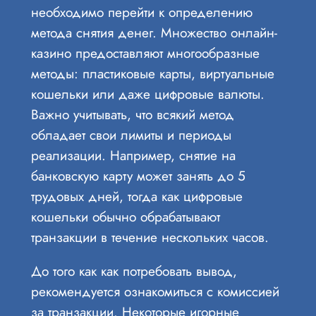
необходимо перейти к определению
метода снятия денег. Множество онлайн-
казино предоставляют многообразные
методы: пластиковые карты, виртуальные
кошельки или даже цифровые валюты.
Важно учитывать, что всякий метод
обладает свои лимиты и периоды
реализации. Например, снятие на
банковскую карту может занять до 5
трудовых дней, тогда как цифровые
кошельки обычно обрабатывают
транзакции в течение нескольких часов.
До того как как потребовать вывод,
рекомендуется ознакомиться с комиссией
за транзакции. Некоторые игорные