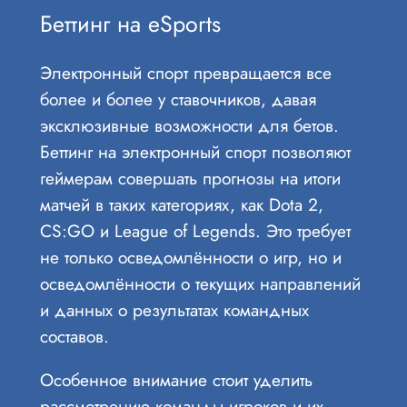
Беттинг на eSports
Электронный спорт превращается все
более и более у ставочников, давая
эксклюзивные возможности для бетов.
Беттинг на электронный спорт позволяют
геймерам совершать прогнозы на итоги
матчей в таких категориях, как Dota 2,
CS:GO и League of Legends. Это требует
не только осведомлённости о игр, но и
осведомлённости о текущих направлений
и данных о результатах командных
составов.
Особенное внимание стоит уделить
рассмотрению команды игроков и их