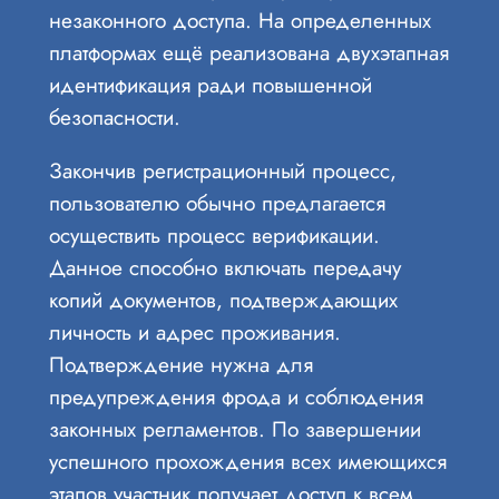
незаконного доступа. На определенных
платформах ещё реализована двухэтапная
идентификация ради повышенной
безопасности.
Закончив регистрационный процесс,
пользователю обычно предлагается
осуществить процесс верификации.
Данное способно включать передачу
копий документов, подтверждающих
личность и адрес проживания.
Подтверждение нужна для
предупреждения фрода и соблюдения
законных регламентов. По завершении
успешного прохождения всех имеющихся
этапов участник получает доступ к всем