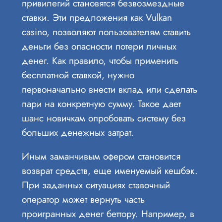
привилегий становятся безвозмездные
ставки. Эти предложения как Vulkan
casino, позволяют пользователям ставить
деньги без опасности потери личных
денег. Как правило, чтобы применить
бесплатной ставкой, нужно
первоначально внести вклад или сделать
пари на конкретную сумму. Такое дает
шанс новичкам опробовать систему без
больших денежных затрат.
Иным заманчивым офером становится
возврат средств, еще именуемый кешбэк.
При заданных ситуациях ставочный
оператор может вернуть часть
проигранных денег беттору. Например, в