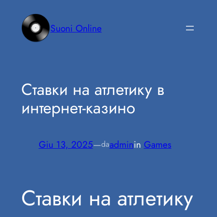
Vai
al
Suoni Online
contenuto
Ставки на атлетику в
интернет-казино
Giu 13, 2025
—
admin
in
Games
da
Ставки на атлетику