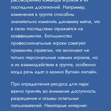
последних достижений. Например,
изменения в группе способны
значительно изменить динамику матча, что
в свою последствии отражается на
коэффициентах. Большинство
профессиональные игроки советуют
применять стратегии, что включают не
только персональные навыки игроков, но
и их взаимодействие в группе, особенно
когда речь идет о казино Вулкан онлайн.
При определения ресурса для пари
важно принять во внимание доступность
разрешения и отзывы остальных
пользователей. Некоторые интернет-