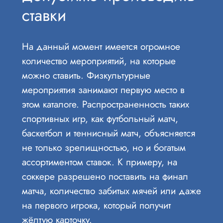
ставки
На данный момент имеется огромное
количество мероприятий, на которые
можно ставить. Физкультурные
мероприятия занимают первую место в
этом каталоге. Распространенность таких
спортивных игр, как футбольный матч,
баскетбол и теннисный матч, объясняется
не только зрелищностью, но и богатым
ассортиментом ставок. К примеру, на
соккере разрешено поставить на финал
матча, количество забитых мячей или даже
на первого игрока, который получит
жёлтую карточку.