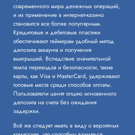
современного мира денежных операций,
и их применение в интернет-казино
становится все более популярным.
Кредитовые и дебетовые пластики
обеспечивают геймерам удобный метод
депозита аккаунта и получения
выигрышей. Вследствие значительной
темпа переводов и безопасности, такие
карты, как Visa и MasterCard, удерживают
топовые места среди способов оплаты.
Пользователи ценят опцию мгновенного
депозита на счета без ожидания
задержки.
Всё же следует иметь в виду о вероятных
комиссиях, что способны взиматься