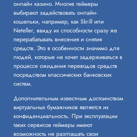
онлайн казино. Многие геймеры
выбирают задействовать онлайн-
кошельки, например, как Skrill или
Neteller, ввиду их способности сразу же
перерабатывать внесения и снятия
средств. Это в особенности значимо для
людей, которые не хочет задерживаться в
процессе ожидания переводов средств
посредством классических банковских
систем.
Дополнительным известным достоинством
виртуальных бумажников является их
конфиденциальность. При эксплуатации
таких сервисов геймеры имеют
возможность не разглашать свои