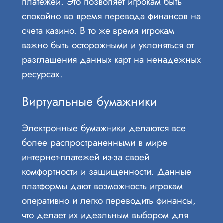
платежей. Это позволяет игрокам быть
спокойно во время перевода финансов на
счета казино. В то же время игрокам
важно быть осторожными и уклоняться от
разглашения данных карт на ненадежных
ресурсах.
Виртуальные бумажники
Электронные бумажники делаются все
более распространенными в мире
интернет-платежей из-за своей
комфортности и защищенности. Данные
платформы дают возможность игрокам
оперативно и легко переводить финансы,
что делает их идеальным выбором для