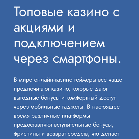
Топовые казино с
акциями и
подключением
через смартфоны.
В мире онлайн-казино геймеры все чаще
предпочитают казино, которые дают
выгодные бонусы и комфортный доступ
через мобильные гаджеты. В настоящее
время различные платформы
предоставляют вступительные бонусы,
фриспины и возврат средств, что делает