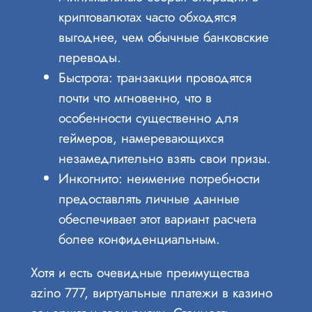
криптовалютах часто обходятся
выгоднее, чем обычные банковские
переводы.
Быстрота: транзакции проводятся
почти что мгновенно, что в
особенности существенно для
геймеров, намеревающихся
незамедлительно взять свои призы.
Инкогнито: неимение потребности
предоставлять личные данные
обеспечивает этот вариант расчета
более конфиденциальным.
Хотя и есть очевидные преимущества
azino 777, виртуальные платежи в казино