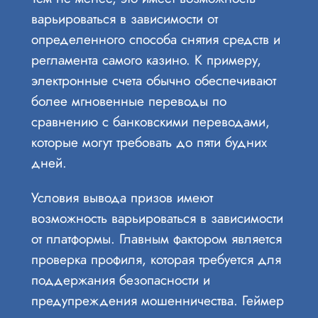
варьироваться в зависимости от
определенного способа снятия средств и
регламента самого казино. К примеру,
электронные счета обычно обеспечивают
более мгновенные переводы по
сравнению с банковскими переводами,
которые могут требовать до пяти будних
дней.
Условия вывода призов имеют
возможность варьироваться в зависимости
от платформы. Главным фактором является
проверка профиля, которая требуется для
поддержания безопасности и
предупреждения мошенничества. Геймер