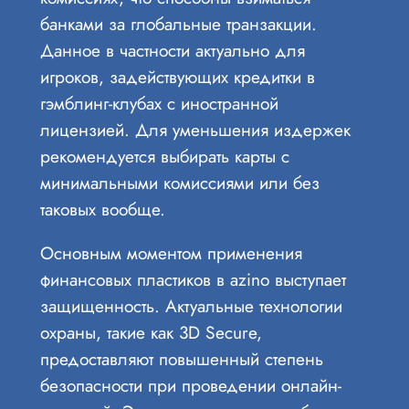
банками за глобальные транзакции.
Данное в частности актуально для
игроков, задействующих кредитки в
гэмблинг-клубах с иностранной
лицензией. Для уменьшения издержек
рекомендуется выбирать карты с
минимальными комиссиями или без
таковых вообще.
Основным моментом применения
финансовых пластиков в azino выступает
защищенность. Актуальные технологии
охраны, такие как 3D Secure,
предоставляют повышенный степень
безопасности при проведении онлайн-