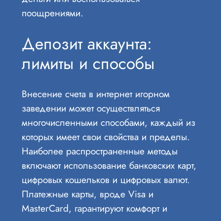
поощрениями.
Депозит аккаунта:
лимиты и способы
Внесение счета в интернет игорном
заведении может осуществляться
многочисленными способами, каждый из
которых имеет свои свойства и пределы.
Наиболее распространенные методы
включают использование банковских карт,
цифровых кошельков и цифровых валют.
Платежные карты, вроде Visa и
MasterCard, гарантируют комфорт и