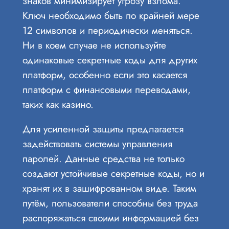
знаков минимизирует угрозу взлома.
Ключ необходимо быть по крайней мере
12 символов и периодически меняться.
Ни в коем случае не используйте
одинаковые секретные коды для других
платформ, особенно если это касается
платформ с финансовыми переводами,
таких как казино.
Для усиленной защиты предлагается
задействовать системы управления
паролей. Данные средства не только
создают устойчивые секретные коды, но и
хранят их в зашифрованном виде. Таким
путём, пользователи способны без труда
распоряжаться своими информацией без