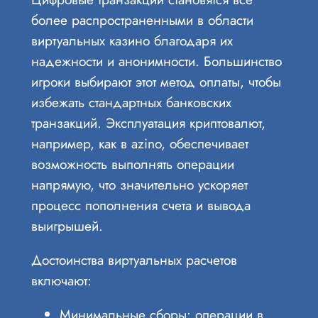
более распространенными в области
виртуальных казино благодаря их
надежности и анонимности. Большинство
игроки выбирают этот метод оплаты, чтобы
избежать стандартных банковских
транзакций. Эксплуатация криптовалют,
например, как в azino, обеспечивает
возможность выполнять операции
напрямую, что значительно ускоряет
процесс пополнения счета и вывода
выигрышей.
Достоинства виртуальных расчетов
включают:
Минимальные сборы: операции в