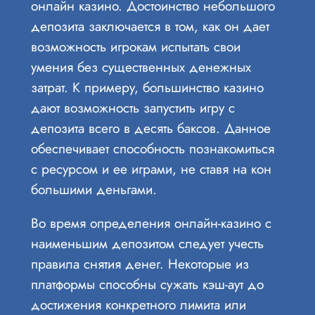
онлайн казино. Достоинство небольшого
депозита заключается в том, как он дает
возможность игрокам испытать свои
умения без существенных денежных
затрат. К примеру, большинство казино
дают возможность запустить игру с
депозита всего в десять баксов. Данное
обеспечивает способность познакомиться
с ресурсом и ее играми, не ставя на кон
большими деньгами.
Во время определения онлайн-казино с
наименьшим депозитом следует учесть
правила снятия денег. Некоторые из
платформы способны сужать кэш-аут до
достижения конкретного лимита или