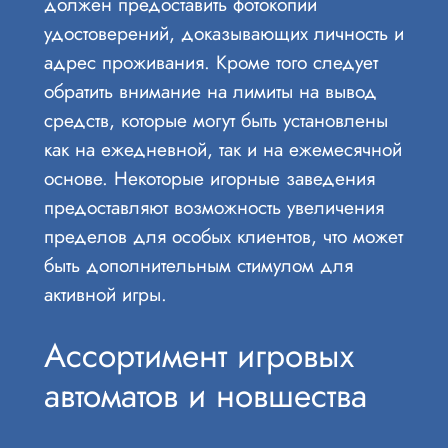
должен предоставить фотокопии
удостоверений, доказывающих личность и
адрес проживания. Кроме того следует
обратить внимание на лимиты на вывод
средств, которые могут быть установлены
как на ежедневной, так и на ежемесячной
основе. Некоторые игорные заведения
предоставляют возможность увеличения
пределов для особых клиентов, что может
быть дополнительным стимулом для
активной игры.
Ассортимент игровых
автоматов и новшества